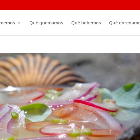
omemos
Qué quemamos
Qué bebemos
Qué enredam