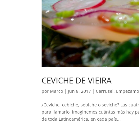
CEVICHE DE VIEIRA
por
Marco
|
Jun 8, 2017
|
Carrusel
,
Empezamo
¿Ceviche, cebiche, sebiche o seviche? Las cua
para llamarlo, imaginemos cuántas más hay par
de toda Latinoamérica, en cada país...