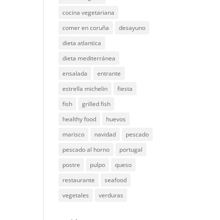
cocina vegetariana
comer en coruña
desayuno
dieta atlantica
dieta mediterránea
ensalada
entrante
estrella michelin
fiesta
fish
grilled fish
healthy food
huevos
marisco
navidad
pescado
pescado al horno
portugal
postre
pulpo
queso
restaurante
seafood
vegetales
verduras