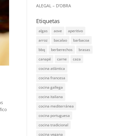
ALEGAL – D’OBRA
Etiquetas
algas
aove
aperitivo
arroz
bacalao
barbacoa
bbq
berberechos
brasas
canapé
carne
caza
cocina atlántica
cocina francesa
cocina gallega
cocina italiana
as
cocina mediterránea
fico
cocina portuguesa
cocina tradicional
cocina vegana