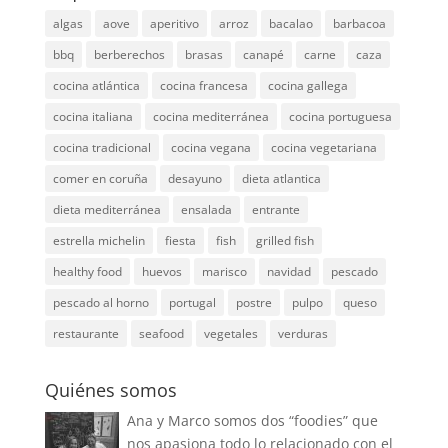
algas
aove
aperitivo
arroz
bacalao
barbacoa
bbq
berberechos
brasas
canapé
carne
caza
cocina atlántica
cocina francesa
cocina gallega
cocina italiana
cocina mediterránea
cocina portuguesa
cocina tradicional
cocina vegana
cocina vegetariana
comer en coruña
desayuno
dieta atlantica
dieta mediterránea
ensalada
entrante
estrella michelin
fiesta
fish
grilled fish
healthy food
huevos
marisco
navidad
pescado
pescado al horno
portugal
postre
pulpo
queso
restaurante
seafood
vegetales
verduras
Quiénes somos
Ana y Marco somos dos “foodies” que
nos apasiona todo lo relacionado con el