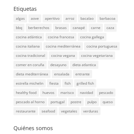
Etiquetas
algas
aove
aperitivo
arroz
bacalao
barbacoa
bbq
berberechos
brasas
canapé
carne
caza
cocina atlántica
cocina francesa
cocina gallega
cocina italiana
cocina mediterránea
cocina portuguesa
cocina tradicional
cocina vegana
cocina vegetariana
comer en coruña
desayuno
dieta atlantica
dieta mediterránea
ensalada
entrante
estrella michelin
fiesta
fish
grilled fish
healthy food
huevos
marisco
navidad
pescado
pescado al horno
portugal
postre
pulpo
queso
restaurante
seafood
vegetales
verduras
Quiénes somos