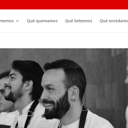
omemos
Qué quemamos
Qué bebemos
Qué enredam