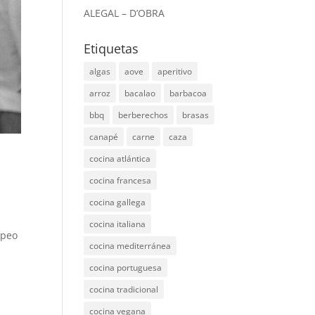
ALEGAL – D’OBRA
Etiquetas
algas
aove
aperitivo
arroz
bacalao
barbacoa
bbq
berberechos
brasas
canapé
carne
caza
cocina atlántica
cocina francesa
cocina gallega
cocina italiana
opeo
cocina mediterránea
cocina portuguesa
cocina tradicional
cocina vegana