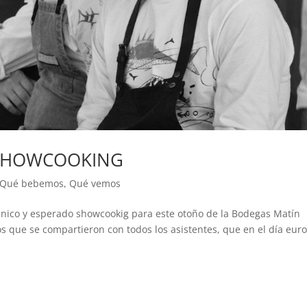
O SHOWCOOKING
Qué bebemos
,
Qué vemos
el único y esperado showcookig para este otoño de la Bodegas Matín
 que se compartieron con todos los asistentes, que en el día eur