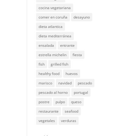
cocina vegetariana
comer en coruña
desayuno
dieta atlantica
dieta mediterránea
ensalada
entrante
estrella michelin
fiesta
fish
grilled fish
healthy food
huevos
marisco
navidad
pescado
pescado al horno
portugal
postre
pulpo
queso
restaurante
seafood
vegetales
verduras