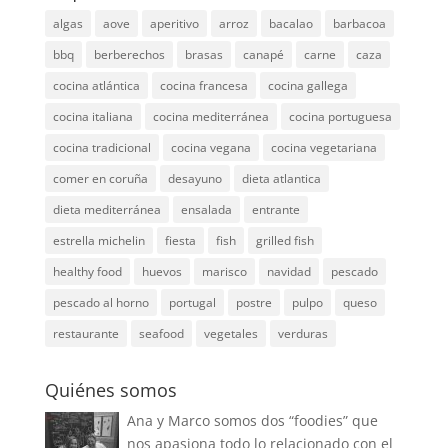
algas
aove
aperitivo
arroz
bacalao
barbacoa
bbq
berberechos
brasas
canapé
carne
caza
cocina atlántica
cocina francesa
cocina gallega
cocina italiana
cocina mediterránea
cocina portuguesa
cocina tradicional
cocina vegana
cocina vegetariana
comer en coruña
desayuno
dieta atlantica
dieta mediterránea
ensalada
entrante
estrella michelin
fiesta
fish
grilled fish
healthy food
huevos
marisco
navidad
pescado
pescado al horno
portugal
postre
pulpo
queso
restaurante
seafood
vegetales
verduras
Quiénes somos
Ana y Marco somos dos “foodies” que
nos apasiona todo lo relacionado con el