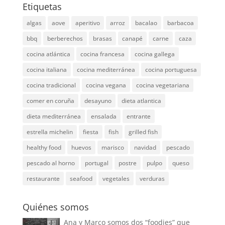
Etiquetas
algas
aove
aperitivo
arroz
bacalao
barbacoa
bbq
berberechos
brasas
canapé
carne
caza
cocina atlántica
cocina francesa
cocina gallega
cocina italiana
cocina mediterránea
cocina portuguesa
cocina tradicional
cocina vegana
cocina vegetariana
comer en coruña
desayuno
dieta atlantica
dieta mediterránea
ensalada
entrante
estrella michelin
fiesta
fish
grilled fish
healthy food
huevos
marisco
navidad
pescado
pescado al horno
portugal
postre
pulpo
queso
restaurante
seafood
vegetales
verduras
Quiénes somos
Ana y Marco somos dos “foodies” que