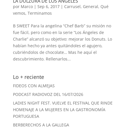
LA DULZURA DE LOS ÁNGELES
por
Marco
|
Sep 6, 2017
|
Carrusel
,
General
,
Qué
vemos
,
Terminamos
B SWEET Para la angelina “Chef Barb” su misión no
fue fácil, pero como en la serie “Los Ángeles de
Charlie” alcanzó su objetivo: mejorar los Donuts. Lo
habían hecho ya antes quitándoles el agujero,
cubriéndolos de chocolate… Mas he aquí el
descubrimiento. Rellenarlos...
Lo + reciente
FIDEOS CON ALMEJAS
PODCAST RADIOVOZ DEL 16/07/2026
LADIES NIGHT FEST. VUELVE EL FESTIVAL QUE RINDE
HOMENAJE A LA MUJERES EN LA GASTRONOMÍA
PORTUGUESA
BERBERECHOS A LA GALLEGA