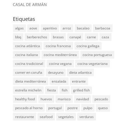
CASAL DE ARMÁN
Etiquetas
algas
aove
aperitivo
arroz
bacalao
barbacoa
bbq
berberechos
brasas
canapé
carne
caza
cocina atlántica
cocina francesa
cocina gallega
cocina italiana
cocina mediterránea
cocina portuguesa
cocina tradicional
cocina vegana
cocina vegetariana
comer en coruña
desayuno
dieta atlantica
dieta mediterránea
ensalada
entrante
estrella michelin
fiesta
fish
grilled fish
healthy food
huevos
marisco
navidad
pescado
pescado al horno
portugal
postre
pulpo
queso
restaurante
seafood
vegetales
verduras