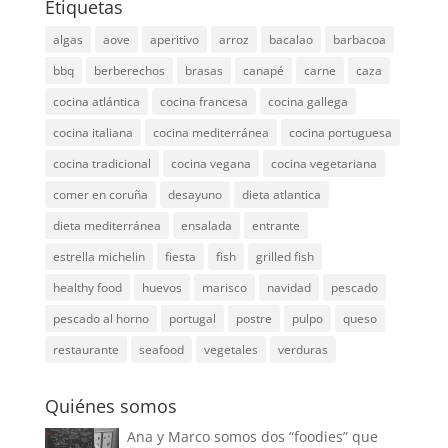
Etiquetas
algas
aove
aperitivo
arroz
bacalao
barbacoa
bbq
berberechos
brasas
canapé
carne
caza
cocina atlántica
cocina francesa
cocina gallega
cocina italiana
cocina mediterránea
cocina portuguesa
cocina tradicional
cocina vegana
cocina vegetariana
comer en coruña
desayuno
dieta atlantica
dieta mediterránea
ensalada
entrante
estrella michelin
fiesta
fish
grilled fish
healthy food
huevos
marisco
navidad
pescado
pescado al horno
portugal
postre
pulpo
queso
restaurante
seafood
vegetales
verduras
Quiénes somos
Ana y Marco somos dos “foodies” que