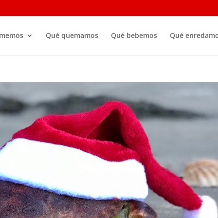
omemos
Qué quemamos
Qué bebemos
Qué enredam