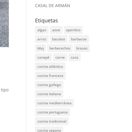
CASAL DE ARMÁN
Etiquetas
algas
aove
aperitivo
arroz
bacalao
barbacoa
bbq
berberechos
brasas
canapé
carne
caza
cocina atlántica
cocina francesa
cocina gallega
 tipo
cocina italiana
cocina mediterránea
cocina portuguesa
cocina tradicional
cocina vegana