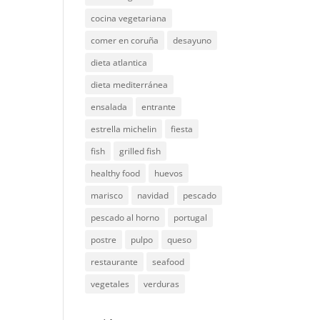
cocina vegetariana
comer en coruña
desayuno
dieta atlantica
dieta mediterránea
ensalada
entrante
estrella michelin
fiesta
fish
grilled fish
healthy food
huevos
marisco
navidad
pescado
pescado al horno
portugal
postre
pulpo
queso
restaurante
seafood
vegetales
verduras