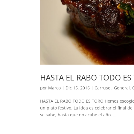
HASTA EL RABO TODO ES
por
Marco
|
Dic 15, 2016
|
Carrusel
,
General
,
HASTA EL RABO TODO ES TORO Hemos escogido e
un plato festivo. La idea es celebrar el final
se sabe, hasta que no acabe el año…...