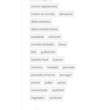
cocina vegetariana
comer en coruña
desayuno
dieta atlantica
dieta mediterránea
ensalada
entrante
estrella michelin
fiesta
fish
grilled fish
healthy food
huevos
marisco
navidad
pescado
pescado al horno
portugal
postre
pulpo
queso
restaurante
seafood
vegetales
verduras