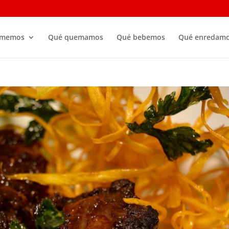
omemos
Qué quemamos
Qué bebemos
Qué enredam