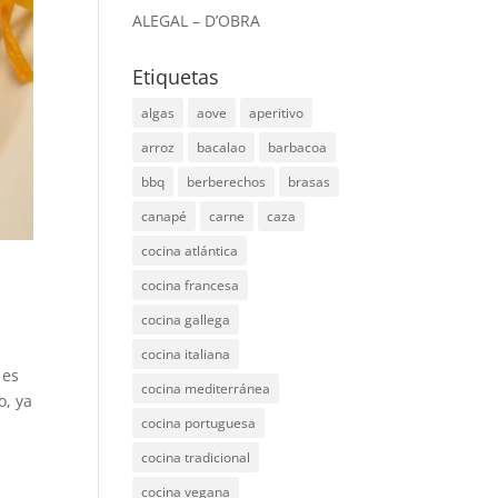
ALEGAL – D’OBRA
Etiquetas
algas
aove
aperitivo
arroz
bacalao
barbacoa
bbq
berberechos
brasas
canapé
carne
caza
cocina atlántica
cocina francesa
cocina gallega
cocina italiana
 es
cocina mediterránea
o, ya
cocina portuguesa
cocina tradicional
cocina vegana