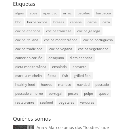
Etiquetas
algas
aove
aperitivo
arroz
bacalao
barbacoa
bbq
berberechos
brasas
canapé
carne
caza
cocina atlántica
cocina francesa
cocina gallega
cocina italiana
cocina mediterránea
cocina portuguesa
cocina tradicional
cocina vegana
cocina vegetariana
comer en coruña
desayuno
dieta atlantica
dieta mediterránea
ensalada
entrante
estrella michelin
fiesta
fish
grilled fish
healthy food
huevos
marisco
navidad
pescado
pescado al horno
portugal
postre
pulpo
queso
restaurante
seafood
vegetales
verduras
Quiénes somos
Ana y Marco somos dos “foodies” que