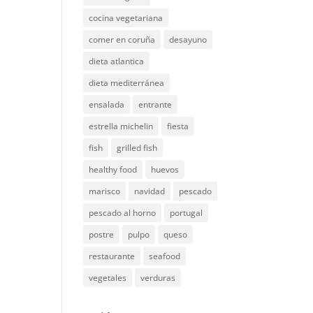
cocina vegetariana
comer en coruña
desayuno
dieta atlantica
dieta mediterránea
ensalada
entrante
estrella michelin
fiesta
fish
grilled fish
healthy food
huevos
marisco
navidad
pescado
pescado al horno
portugal
postre
pulpo
queso
restaurante
seafood
vegetales
verduras