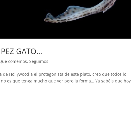
 PEZ GATO…
Qué comemos
,
Seguimos
 de Hollywood a el protagonista de este plato, creo que todos lo
o no es que tenga mucho que ver pero la forma… Ya sabéis que hoy