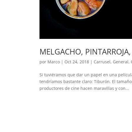
MELGACHO, PINTARROJA,
por
Marco
|
Oct 24, 2018
|
Carrusel
,
General
,
Si tuviéramos que dar un papel en una película
tendríamos bastante claro: Tiburón. El tamañ
productores de cine hacen maravillas y con...