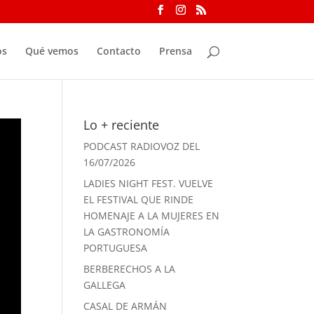
os
Qué vemos
Contacto
Prensa
Lo + reciente
PODCAST RADIOVOZ DEL
16/07/2026
LADIES NIGHT FEST. VUELVE
EL FESTIVAL QUE RINDE
HOMENAJE A LA MUJERES EN
LA GASTRONOMÍA
PORTUGUESA
BERBERECHOS A LA
GALLEGA
CASAL DE ARMÁN