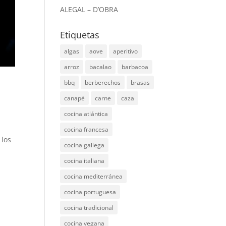
ALEGAL – D’OBRA
Etiquetas
algas
aove
aperitivo
arroz
bacalao
barbacoa
bbq
berberechos
brasas
canapé
carne
caza
cocina atlántica
cocina francesa
 los
cocina gallega
cocina italiana
cocina mediterránea
cocina portuguesa
cocina tradicional
cocina vegana