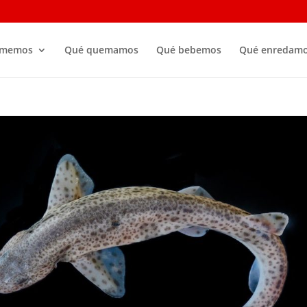
omemos
Qué quemamos
Qué bebemos
Qué enredam