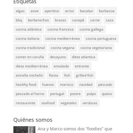
Etiquetas
algas
aove
aperitivo
arroz
bacalao
barbacoa
bbq
berberechos
brasas
canapé
carne
caza
cocina atlántica
cocina francesa
cocina gallega
cocina italiana
cocina mediterránea
cocina portuguesa
cocina tradicional
cocina vegana
cocina vegetariana
comer en coruña
desayuno
dieta atlantica
dieta mediterránea
ensalada
entrante
estrella michelin
fiesta
fish
grilled fish
healthy food
huevos
marisco
navidad
pescado
pescado al horno
portugal
postre
pulpo
queso
restaurante
seafood
vegetales
verduras
Quiénes somos
Ana y Marco somos dos “foodies” que