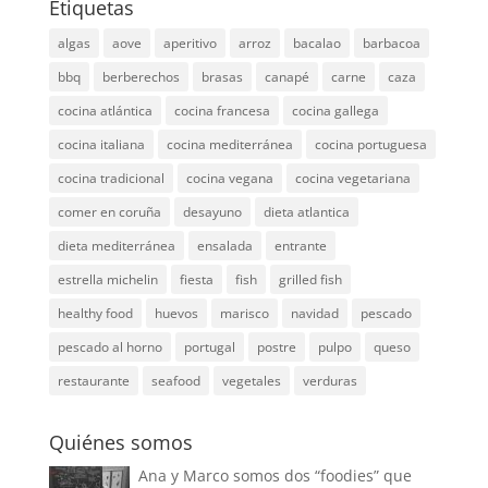
Etiquetas
algas
aove
aperitivo
arroz
bacalao
barbacoa
bbq
berberechos
brasas
canapé
carne
caza
cocina atlántica
cocina francesa
cocina gallega
cocina italiana
cocina mediterránea
cocina portuguesa
cocina tradicional
cocina vegana
cocina vegetariana
comer en coruña
desayuno
dieta atlantica
dieta mediterránea
ensalada
entrante
estrella michelin
fiesta
fish
grilled fish
healthy food
huevos
marisco
navidad
pescado
pescado al horno
portugal
postre
pulpo
queso
restaurante
seafood
vegetales
verduras
Quiénes somos
Ana y Marco somos dos “foodies” que