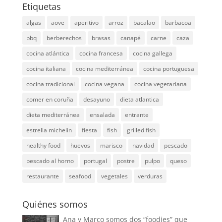
Etiquetas
algas
aove
aperitivo
arroz
bacalao
barbacoa
bbq
berberechos
brasas
canapé
carne
caza
cocina atlántica
cocina francesa
cocina gallega
cocina italiana
cocina mediterránea
cocina portuguesa
cocina tradicional
cocina vegana
cocina vegetariana
comer en coruña
desayuno
dieta atlantica
dieta mediterránea
ensalada
entrante
estrella michelin
fiesta
fish
grilled fish
healthy food
huevos
marisco
navidad
pescado
pescado al horno
portugal
postre
pulpo
queso
restaurante
seafood
vegetales
verduras
Quiénes somos
Ana y Marco somos dos “foodies” que