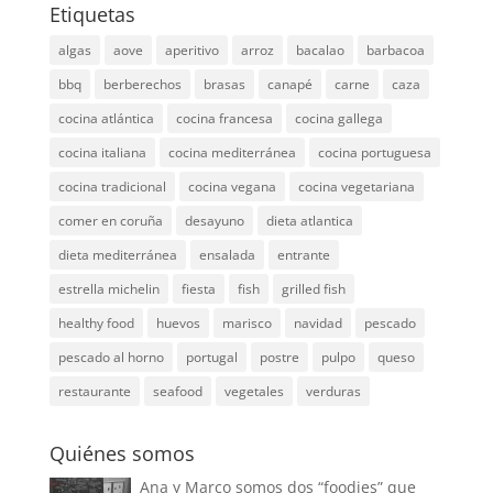
Etiquetas
algas
aove
aperitivo
arroz
bacalao
barbacoa
bbq
berberechos
brasas
canapé
carne
caza
cocina atlántica
cocina francesa
cocina gallega
cocina italiana
cocina mediterránea
cocina portuguesa
cocina tradicional
cocina vegana
cocina vegetariana
comer en coruña
desayuno
dieta atlantica
dieta mediterránea
ensalada
entrante
estrella michelin
fiesta
fish
grilled fish
healthy food
huevos
marisco
navidad
pescado
pescado al horno
portugal
postre
pulpo
queso
restaurante
seafood
vegetales
verduras
Quiénes somos
Ana y Marco somos dos “foodies” que