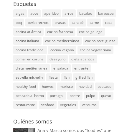
Etiquetas
algas
aove
aperitivo
arroz
bacalao
barbacoa
bbq
berberechos
brasas
canapé
carne
caza
cocina atlántica
cocina francesa
cocina gallega
cocina italiana
cocina mediterránea
cocina portuguesa
cocina tradicional
cocina vegana
cocina vegetariana
comer en coruña
desayuno
dieta atlantica
dieta mediterránea
ensalada
entrante
estrella michelin
fiesta
fish
grilled fish
healthy food
huevos
marisco
navidad
pescado
pescado al horno
portugal
postre
pulpo
queso
restaurante
seafood
vegetales
verduras
Quiénes somos
Ana y Marco somos dos “foodies” que