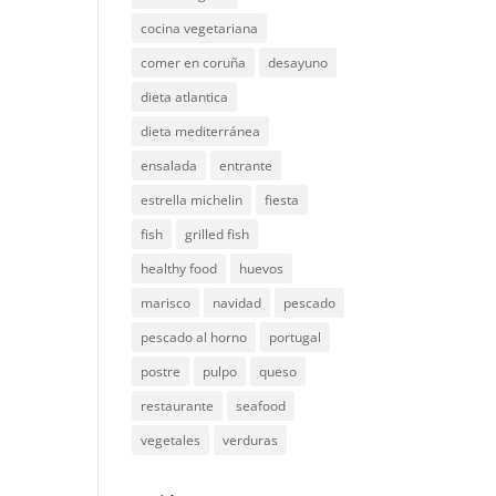
cocina vegetariana
comer en coruña
desayuno
dieta atlantica
dieta mediterránea
ensalada
entrante
estrella michelin
fiesta
fish
grilled fish
healthy food
huevos
marisco
navidad
pescado
pescado al horno
portugal
postre
pulpo
queso
restaurante
seafood
vegetales
verduras