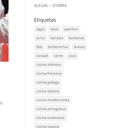
ALEGAL – D’OBRA
Etiquetas
algas
aove
aperitivo
arroz
bacalao
barbacoa
bbq
berberechos
brasas
canapé
carne
caza
cocina atlántica
cocina francesa
cocina gallega
cocina italiana
cocina mediterránea
el
cocina portuguesa
cocina tradicional
cocina vegana