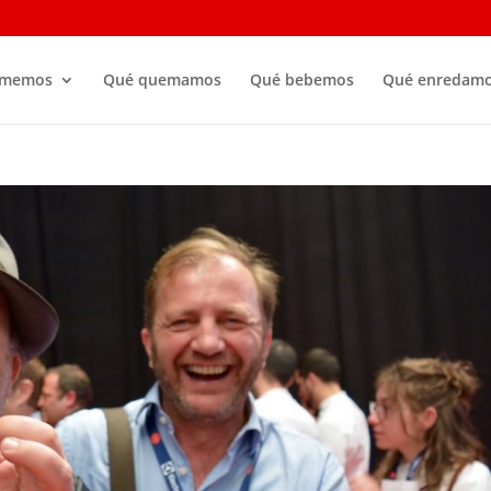
omemos
Qué quemamos
Qué bebemos
Qué enredam