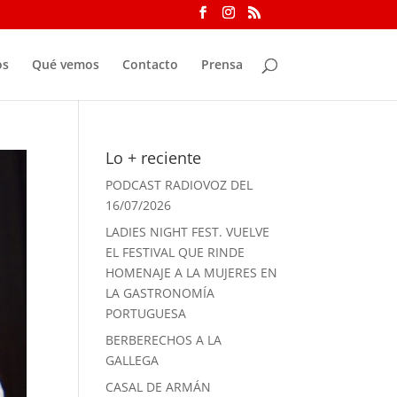
os
Qué vemos
Contacto
Prensa
Lo + reciente
PODCAST RADIOVOZ DEL
16/07/2026
LADIES NIGHT FEST. VUELVE
EL FESTIVAL QUE RINDE
HOMENAJE A LA MUJERES EN
LA GASTRONOMÍA
PORTUGUESA
BERBERECHOS A LA
GALLEGA
CASAL DE ARMÁN