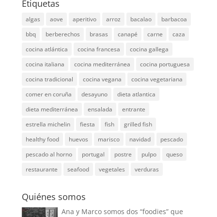
Etiquetas
algas
aove
aperitivo
arroz
bacalao
barbacoa
bbq
berberechos
brasas
canapé
carne
caza
cocina atlántica
cocina francesa
cocina gallega
cocina italiana
cocina mediterránea
cocina portuguesa
cocina tradicional
cocina vegana
cocina vegetariana
comer en coruña
desayuno
dieta atlantica
dieta mediterránea
ensalada
entrante
estrella michelin
fiesta
fish
grilled fish
healthy food
huevos
marisco
navidad
pescado
pescado al horno
portugal
postre
pulpo
queso
restaurante
seafood
vegetales
verduras
Quiénes somos
Ana y Marco somos dos “foodies” que