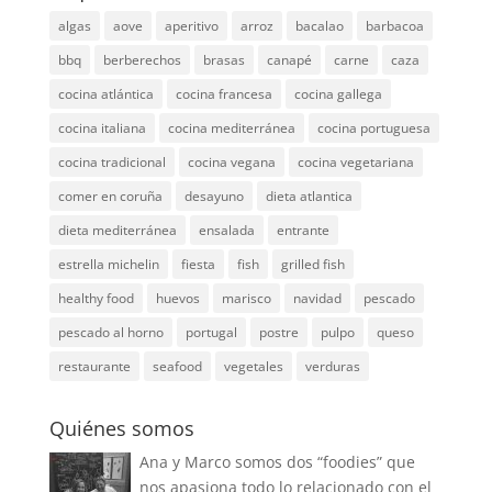
algas
aove
aperitivo
arroz
bacalao
barbacoa
bbq
berberechos
brasas
canapé
carne
caza
cocina atlántica
cocina francesa
cocina gallega
cocina italiana
cocina mediterránea
cocina portuguesa
cocina tradicional
cocina vegana
cocina vegetariana
comer en coruña
desayuno
dieta atlantica
dieta mediterránea
ensalada
entrante
estrella michelin
fiesta
fish
grilled fish
healthy food
huevos
marisco
navidad
pescado
pescado al horno
portugal
postre
pulpo
queso
restaurante
seafood
vegetales
verduras
Quiénes somos
Ana y Marco somos dos “foodies” que
nos apasiona todo lo relacionado con el