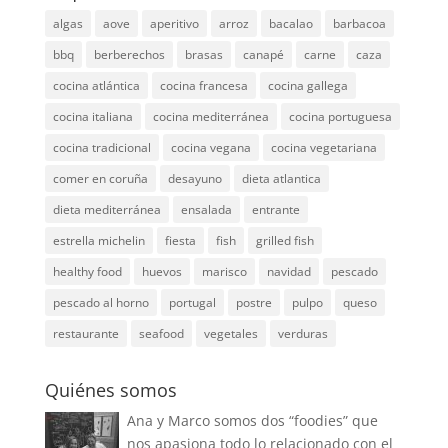
algas
aove
aperitivo
arroz
bacalao
barbacoa
bbq
berberechos
brasas
canapé
carne
caza
cocina atlántica
cocina francesa
cocina gallega
cocina italiana
cocina mediterránea
cocina portuguesa
cocina tradicional
cocina vegana
cocina vegetariana
comer en coruña
desayuno
dieta atlantica
dieta mediterránea
ensalada
entrante
estrella michelin
fiesta
fish
grilled fish
healthy food
huevos
marisco
navidad
pescado
pescado al horno
portugal
postre
pulpo
queso
restaurante
seafood
vegetales
verduras
Quiénes somos
Ana y Marco somos dos “foodies” que
nos apasiona todo lo relacionado con el