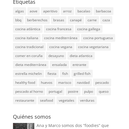
Etiquetas
algas
aove
aperitivo
arroz
bacalao
barbacoa
bbq
berberechos
brasas
canapé
carne
caza
cocina atlántica
cocina francesa
cocina gallega
cocina italiana
cocina mediterránea
cocina portuguesa
cocina tradicional
cocina vegana
cocina vegetariana
comer en coruña
desayuno
dieta atlantica
dieta mediterránea
ensalada
entrante
estrella michelin
fiesta
fish
grilled fish
healthy food
huevos
marisco
navidad
pescado
pescado al horno
portugal
postre
pulpo
queso
restaurante
seafood
vegetales
verduras
Quiénes somos
Ana y Marco somos dos “foodies” que