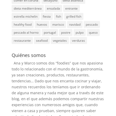
comer en coruña
desayuno
dieta atlantica
dieta mediterránea
ensalada
entrante
estrella michelin
fiesta
fish
grilled fish
healthy food
huevos
marisco
navidad
pescado
pescado al horno
portugal
postre
pulpo
queso
restaurante
seafood
vegetales
verduras
Quiénes somos
Ana y Marco somos dos “foodies” que nos apasiona
todo lo relacionado con el mundo de la gastronomía,
ya sean creaciones, productos, restaurantes,
tendencias… Dado que nos encanta cocinar y viajar,
nuestros recuerdos los teníamos que ir ordenando
de alguna manera y nada mejor que a través de este
blog, en el que además podemos compartir nuestras
experiencias con numerosos amigos que, cuando
vienen a casa y prueban, siempre quieren saber