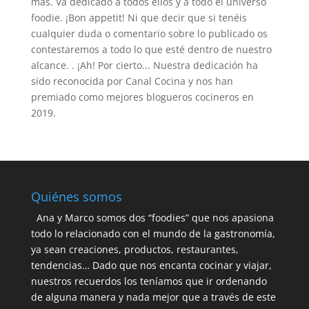
más. Va dedicado a todos ellos y a todo el universo
foodie. ¡Bon appetit! Ni que decir que si tenéis
cualquier duda o comentario sobre lo publicado os
contestaremos a todo lo que esté dentro de nuestro
alcance. . ¡Ah! Por cierto... Nuestra dedicación ha
sido reconocida por Canal Cocina y nos han
premiado como mejores blogueros cocineros en
2019.
Quiénes somos
Ana y Marco somos dos “foodies” que nos apasiona
todo lo relacionado con el mundo de la gastronomía,
ya sean creaciones, productos, restaurantes,
tendencias… Dado que nos encanta cocinar y viajar,
nuestros recuerdos los teníamos que ir ordenando
de alguna manera y nada mejor que a través de este