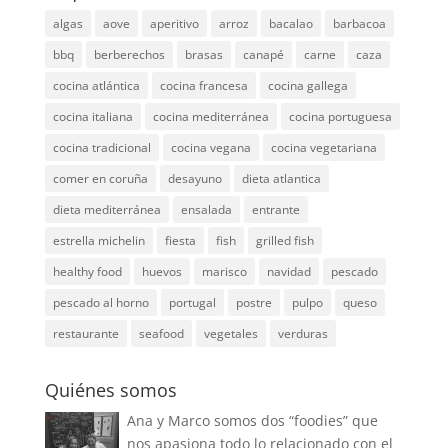
algas
aove
aperitivo
arroz
bacalao
barbacoa
bbq
berberechos
brasas
canapé
carne
caza
cocina atlántica
cocina francesa
cocina gallega
cocina italiana
cocina mediterránea
cocina portuguesa
cocina tradicional
cocina vegana
cocina vegetariana
comer en coruña
desayuno
dieta atlantica
dieta mediterránea
ensalada
entrante
estrella michelin
fiesta
fish
grilled fish
healthy food
huevos
marisco
navidad
pescado
pescado al horno
portugal
postre
pulpo
queso
restaurante
seafood
vegetales
verduras
Quiénes somos
Ana y Marco somos dos “foodies” que
nos apasiona todo lo relacionado con el