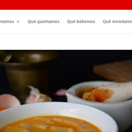
omemos
Qué quemamos
Qué bebemos
Qué enredam