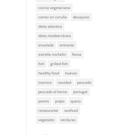
cocina vegetariana
comer en coruña
desayuno
dieta atlantica
dieta mediterránea
ensalada
entrante
estrella michelin
fiesta
fish
grilled fish
healthy food
huevos
marisco
navidad
pescado
pescado al horno
portugal
postre
pulpo
queso
restaurante
seafood
vegetales
verduras