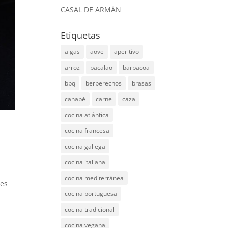
CASAL DE ARMÁN
Etiquetas
algas
aove
aperitivo
arroz
bacalao
barbacoa
bbq
berberechos
brasas
canapé
carne
caza
cocina atlántica
cocina francesa
cocina gallega
cocina italiana
cocina mediterránea
 es
cocina portuguesa
cocina tradicional
cocina vegana