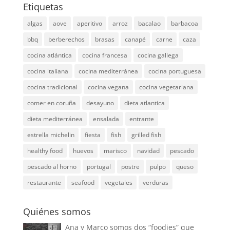
Etiquetas
algas
aove
aperitivo
arroz
bacalao
barbacoa
bbq
berberechos
brasas
canapé
carne
caza
cocina atlántica
cocina francesa
cocina gallega
cocina italiana
cocina mediterránea
cocina portuguesa
cocina tradicional
cocina vegana
cocina vegetariana
comer en coruña
desayuno
dieta atlantica
dieta mediterránea
ensalada
entrante
estrella michelin
fiesta
fish
grilled fish
healthy food
huevos
marisco
navidad
pescado
pescado al horno
portugal
postre
pulpo
queso
restaurante
seafood
vegetales
verduras
Quiénes somos
Ana y Marco somos dos “foodies” que