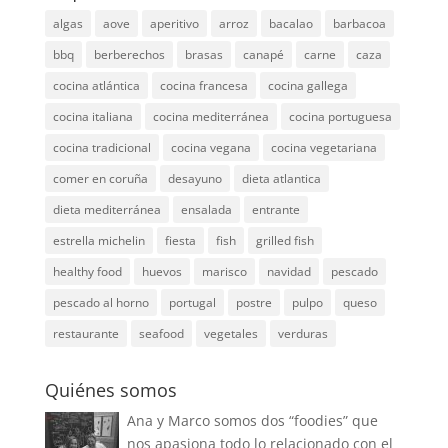
algas
aove
aperitivo
arroz
bacalao
barbacoa
bbq
berberechos
brasas
canapé
carne
caza
cocina atlántica
cocina francesa
cocina gallega
cocina italiana
cocina mediterránea
cocina portuguesa
cocina tradicional
cocina vegana
cocina vegetariana
comer en coruña
desayuno
dieta atlantica
dieta mediterránea
ensalada
entrante
estrella michelin
fiesta
fish
grilled fish
healthy food
huevos
marisco
navidad
pescado
pescado al horno
portugal
postre
pulpo
queso
restaurante
seafood
vegetales
verduras
Quiénes somos
Ana y Marco somos dos “foodies” que
nos apasiona todo lo relacionado con el