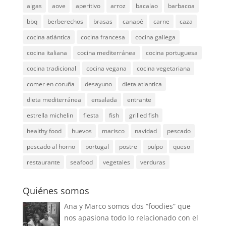
algas
aove
aperitivo
arroz
bacalao
barbacoa
bbq
berberechos
brasas
canapé
carne
caza
cocina atlántica
cocina francesa
cocina gallega
cocina italiana
cocina mediterránea
cocina portuguesa
cocina tradicional
cocina vegana
cocina vegetariana
comer en coruña
desayuno
dieta atlantica
dieta mediterránea
ensalada
entrante
estrella michelin
fiesta
fish
grilled fish
healthy food
huevos
marisco
navidad
pescado
pescado al horno
portugal
postre
pulpo
queso
restaurante
seafood
vegetales
verduras
Quiénes somos
Ana y Marco somos dos “foodies” que
nos apasiona todo lo relacionado con el