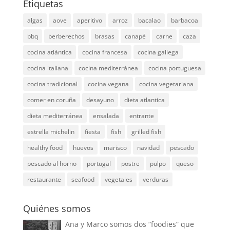
Etiquetas
algas
aove
aperitivo
arroz
bacalao
barbacoa
bbq
berberechos
brasas
canapé
carne
caza
cocina atlántica
cocina francesa
cocina gallega
cocina italiana
cocina mediterránea
cocina portuguesa
cocina tradicional
cocina vegana
cocina vegetariana
comer en coruña
desayuno
dieta atlantica
dieta mediterránea
ensalada
entrante
estrella michelin
fiesta
fish
grilled fish
healthy food
huevos
marisco
navidad
pescado
pescado al horno
portugal
postre
pulpo
queso
restaurante
seafood
vegetales
verduras
Quiénes somos
Ana y Marco somos dos “foodies” que