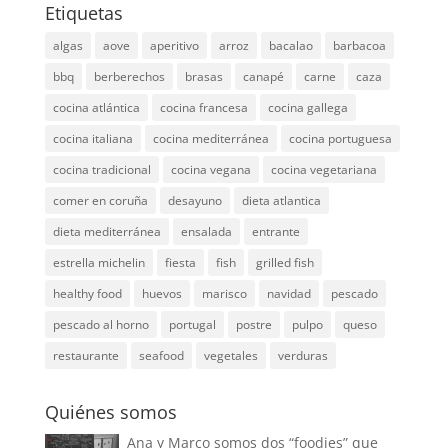
Etiquetas
algas
aove
aperitivo
arroz
bacalao
barbacoa
bbq
berberechos
brasas
canapé
carne
caza
cocina atlántica
cocina francesa
cocina gallega
cocina italiana
cocina mediterránea
cocina portuguesa
cocina tradicional
cocina vegana
cocina vegetariana
comer en coruña
desayuno
dieta atlantica
dieta mediterránea
ensalada
entrante
estrella michelin
fiesta
fish
grilled fish
healthy food
huevos
marisco
navidad
pescado
pescado al horno
portugal
postre
pulpo
queso
restaurante
seafood
vegetales
verduras
Quiénes somos
Ana y Marco somos dos “foodies” que