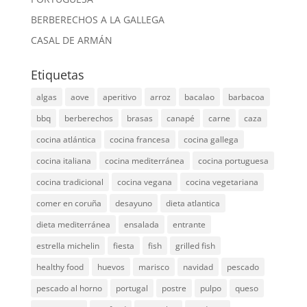
BERBERECHOS A LA GALLEGA
CASAL DE ARMÁN
Etiquetas
algas
aove
aperitivo
arroz
bacalao
barbacoa
bbq
berberechos
brasas
canapé
carne
caza
cocina atlántica
cocina francesa
cocina gallega
cocina italiana
cocina mediterránea
cocina portuguesa
cocina tradicional
cocina vegana
cocina vegetariana
comer en coruña
desayuno
dieta atlantica
dieta mediterránea
ensalada
entrante
estrella michelin
fiesta
fish
grilled fish
healthy food
huevos
marisco
navidad
pescado
pescado al horno
portugal
postre
pulpo
queso