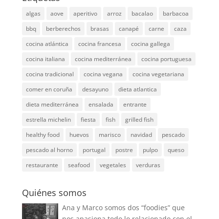
algas
aove
aperitivo
arroz
bacalao
barbacoa
bbq
berberechos
brasas
canapé
carne
caza
cocina atlántica
cocina francesa
cocina gallega
cocina italiana
cocina mediterránea
cocina portuguesa
cocina tradicional
cocina vegana
cocina vegetariana
comer en coruña
desayuno
dieta atlantica
dieta mediterránea
ensalada
entrante
estrella michelin
fiesta
fish
grilled fish
healthy food
huevos
marisco
navidad
pescado
pescado al horno
portugal
postre
pulpo
queso
restaurante
seafood
vegetales
verduras
Quiénes somos
Ana y Marco somos dos “foodies” que
nos apasiona todo lo relacionado con el