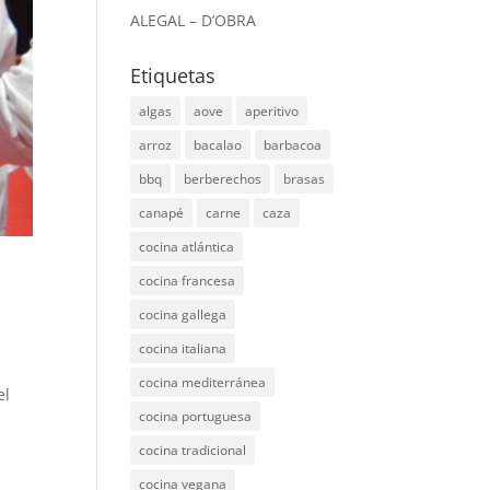
ALEGAL – D’OBRA
Etiquetas
algas
aove
aperitivo
arroz
bacalao
barbacoa
bbq
berberechos
brasas
canapé
carne
caza
cocina atlántica
cocina francesa
cocina gallega
cocina italiana
cocina mediterránea
el
cocina portuguesa
cocina tradicional
cocina vegana