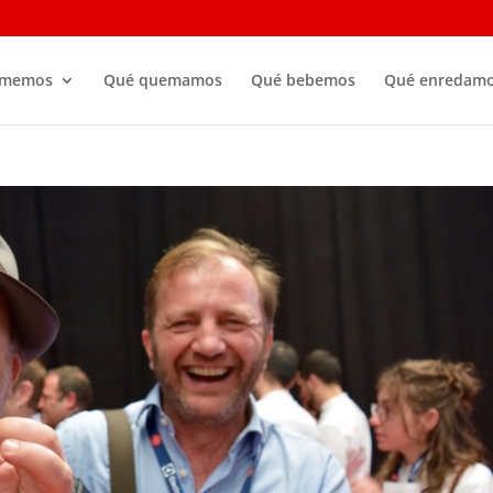
omemos
Qué quemamos
Qué bebemos
Qué enredam