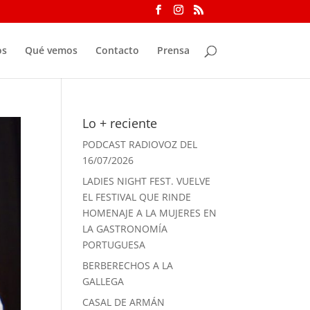
os
Qué vemos
Contacto
Prensa
Lo + reciente
PODCAST RADIOVOZ DEL
16/07/2026
LADIES NIGHT FEST. VUELVE
EL FESTIVAL QUE RINDE
HOMENAJE A LA MUJERES EN
LA GASTRONOMÍA
PORTUGUESA
BERBERECHOS A LA
GALLEGA
CASAL DE ARMÁN