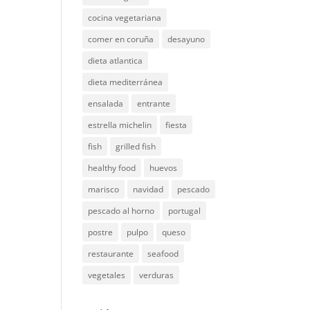
cocina vegetariana
comer en coruña
desayuno
dieta atlantica
dieta mediterránea
ensalada
entrante
estrella michelin
fiesta
fish
grilled fish
healthy food
huevos
marisco
navidad
pescado
pescado al horno
portugal
postre
pulpo
queso
restaurante
seafood
vegetales
verduras