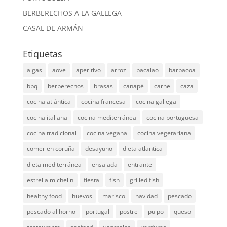
BERBERECHOS A LA GALLEGA
CASAL DE ARMÁN
Etiquetas
algas
aove
aperitivo
arroz
bacalao
barbacoa
bbq
berberechos
brasas
canapé
carne
caza
cocina atlántica
cocina francesa
cocina gallega
cocina italiana
cocina mediterránea
cocina portuguesa
cocina tradicional
cocina vegana
cocina vegetariana
comer en coruña
desayuno
dieta atlantica
dieta mediterránea
ensalada
entrante
estrella michelin
fiesta
fish
grilled fish
healthy food
huevos
marisco
navidad
pescado
pescado al horno
portugal
postre
pulpo
queso