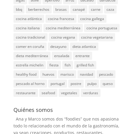
algas
aove
aperitivo
arroz
bacalao
barbacoa
bbq
berberechos
brasas
canapé
carne
caza
cocina atlántica
cocina francesa
cocina gallega
cocina italiana
cocina mediterránea
cocina portuguesa
cocina tradicional
cocina vegana
cocina vegetariana
comer en coruña
desayuno
dieta atlantica
dieta mediterránea
ensalada
entrante
estrella michelin
fiesta
fish
grilled fish
healthy food
huevos
marisco
navidad
pescado
pescado al horno
portugal
postre
pulpo
queso
restaurante
seafood
vegetales
verduras
Quiénes somos
Ana y Marco somos dos “foodies” que nos apasiona
todo lo relacionado con el mundo de la gastronomía,
ya sean creaciones, productos, restaurantes,