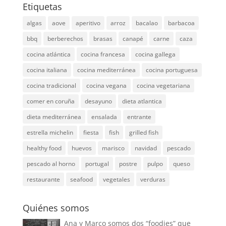
Etiquetas
algas
aove
aperitivo
arroz
bacalao
barbacoa
bbq
berberechos
brasas
canapé
carne
caza
cocina atlántica
cocina francesa
cocina gallega
cocina italiana
cocina mediterránea
cocina portuguesa
cocina tradicional
cocina vegana
cocina vegetariana
comer en coruña
desayuno
dieta atlantica
dieta mediterránea
ensalada
entrante
estrella michelin
fiesta
fish
grilled fish
healthy food
huevos
marisco
navidad
pescado
pescado al horno
portugal
postre
pulpo
queso
restaurante
seafood
vegetales
verduras
Quiénes somos
Ana y Marco somos dos “foodies” que