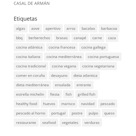
CASAL DE ARMÁN
Etiquetas
algas
aove
aperitivo
arroz
bacalao
barbacoa
bbq
berberechos
brasas
canapé
carne
caza
cocina atlántica
cocina francesa
cocina gallega
cocina italiana
cocina mediterránea
cocina portuguesa
cocina tradicional
cocina vegana
cocina vegetariana
comer en coruña
desayuno
dieta atlantica
dieta mediterránea
ensalada
entrante
estrella michelin
fiesta
fish
grilled fish
healthy food
huevos
marisco
navidad
pescado
pescado al horno
portugal
postre
pulpo
queso
restaurante
seafood
vegetales
verduras