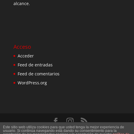
alcance.
Acceso
Acceder
Feed de entradas
Feed de comentarios
WordPress.org
Este sitio web utiliza cookies para que usted tenga la mejor experiencia de
Diseñado por
Elegant Themes
| Desarrollado por
usuario. Si continúa navegando está dando su consentimiento para la