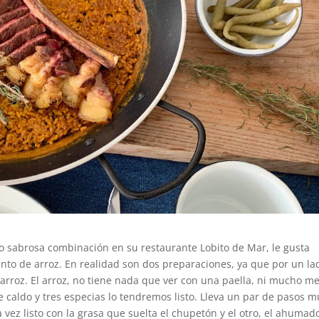
ero sabrosa combinación en su restaurante Lobito de Mar, le gusta
nto de arroz. En realidad son dos preparaciones, ya que por un la
 arroz. El arroz, no tiene nada que ver con una paella, ni mucho m
 caldo y tres especias lo tendremos listo. Lleva un par de pasos m
 vez listo con la grasa que suelta el chupetón y el otro, el ahumad