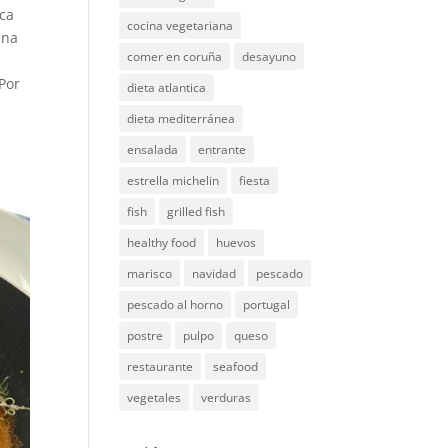
aca
cocina vegetariana
ena
comer en coruña
desayuno
a
Por
dieta atlantica
dieta mediterránea
ensalada
entrante
estrella michelin
fiesta
fish
grilled fish
healthy food
huevos
marisco
navidad
pescado
pescado al horno
portugal
postre
pulpo
queso
restaurante
seafood
vegetales
verduras