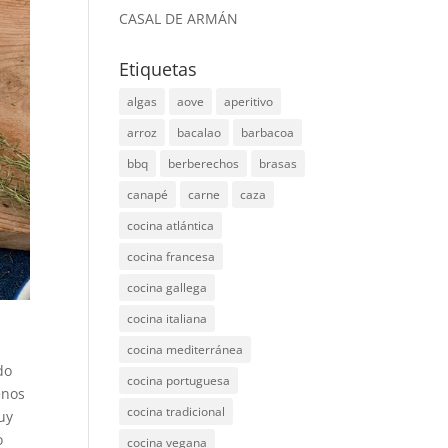
CASAL DE ARMÁN
Etiquetas
algas
aove
aperitivo
arroz
bacalao
barbacoa
bbq
berberechos
brasas
canapé
carne
caza
cocina atlántica
cocina francesa
cocina gallega
cocina italiana
cocina mediterránea
do
cocina portuguesa
enos
cocina tradicional
uy
o
cocina vegana