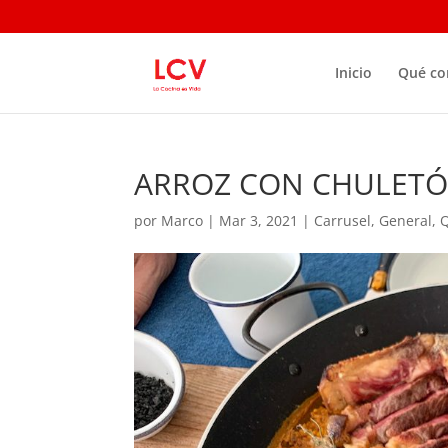
Inicio
Qué c
ARROZ CON CHULET
por
Marco
|
Mar 3, 2021
|
Carrusel
,
General
,