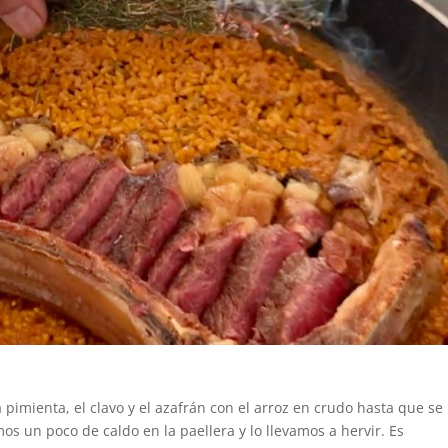
pimienta, el clavo y el azafrán con el arroz en crudo hasta que se
s un poco de caldo en la paellera y lo llevamos a hervir. Es