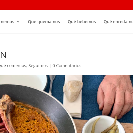
omemos
Qué quemamos
Qué bebemos
Qué enredam
ÓN
Qué comemos
,
Seguimos
|
0 Comentarios