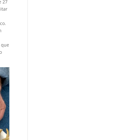
e 27
itar
co.
n
a que
o