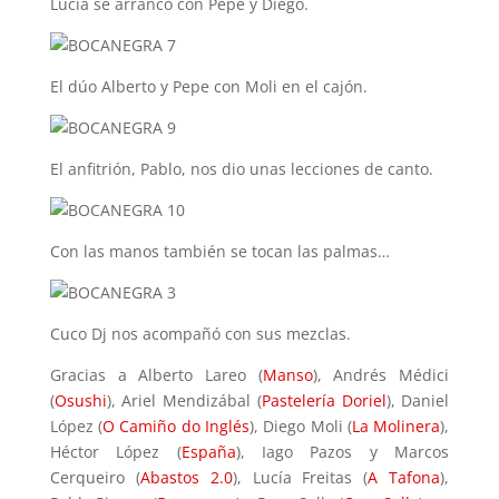
Lucía se arrancó con Pepe y Diego.
El dúo Alberto y Pepe con Moli en el cajón.
El anfitrión, Pablo, nos dio unas lecciones de canto.
Con las manos también se tocan las palmas…
Cuco Dj nos acompañó con sus mezclas.
Gracias a Alberto Lareo (
Manso
), Andrés Médici
(
Osushi
), Ariel Mendizábal (
Pastelería Doriel
), Daniel
López (
O Camiño do Inglés
), Diego Moli (
La Molinera
),
Héctor López (
España
), Iago Pazos y Marcos
Cerqueiro (
Abastos 2.0
), Lucía Freitas (
A Tafona
),