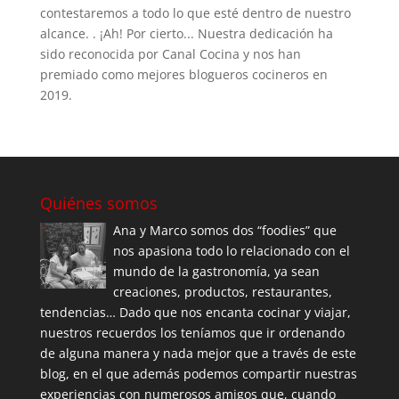
contestaremos a todo lo que esté dentro de nuestro
alcance. . ¡Ah! Por cierto... Nuestra dedicación ha
sido reconocida por Canal Cocina y nos han
premiado como mejores blogueros cocineros en
2019.
Quiénes somos
Ana y Marco somos dos “foodies” que
nos apasiona todo lo relacionado con el
mundo de la gastronomía, ya sean
creaciones, productos, restaurantes,
tendencias… Dado que nos encanta cocinar y viajar,
nuestros recuerdos los teníamos que ir ordenando
de alguna manera y nada mejor que a través de este
blog, en el que además podemos compartir nuestras
experiencias con numerosos amigos que, cuando