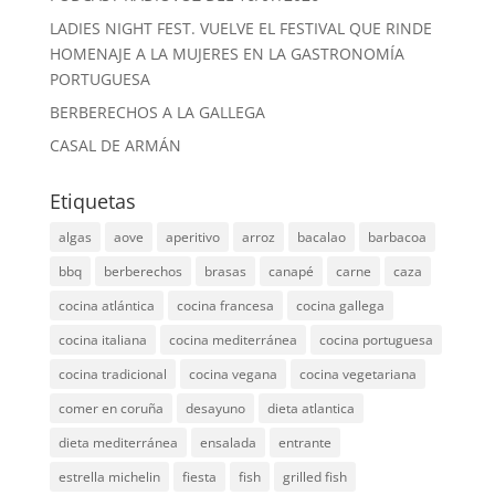
LADIES NIGHT FEST. VUELVE EL FESTIVAL QUE RINDE
HOMENAJE A LA MUJERES EN LA GASTRONOMÍA
PORTUGUESA
BERBERECHOS A LA GALLEGA
CASAL DE ARMÁN
Etiquetas
algas
aove
aperitivo
arroz
bacalao
barbacoa
bbq
berberechos
brasas
canapé
carne
caza
cocina atlántica
cocina francesa
cocina gallega
cocina italiana
cocina mediterránea
cocina portuguesa
cocina tradicional
cocina vegana
cocina vegetariana
comer en coruña
desayuno
dieta atlantica
dieta mediterránea
ensalada
entrante
estrella michelin
fiesta
fish
grilled fish