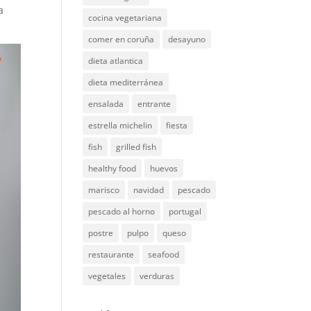
a
cocina vegetariana
comer en coruña
desayuno
dieta atlantica
dieta mediterránea
ensalada
entrante
estrella michelin
fiesta
fish
grilled fish
healthy food
huevos
marisco
navidad
pescado
pescado al horno
portugal
postre
pulpo
queso
restaurante
seafood
vegetales
verduras