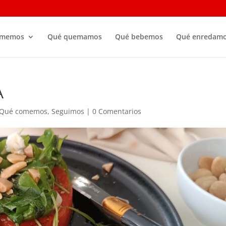
omemos
Qué quemamos
Qué bebemos
Qué enredam
A
Qué comemos
,
Seguimos
|
0 Comentarios