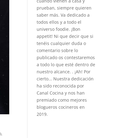
cuando vienen a casa y
prueban, siempre quieren
saber más. Va dedicado a
todos ellos y a todo el
universo foodie. ¡Bon
appetit! Ni que decir que si
tenéis cualquier duda o
comentario sobre lo
publicado os contestaremos
a todo lo que esté dentro de
nuestro alcance. . ¡Ah! Por
cierto... Nuestra dedicación
ha sido reconocida por
Canal Cocina y nos han
premiado como mejores
blogueros cocineros en
2019.
o,