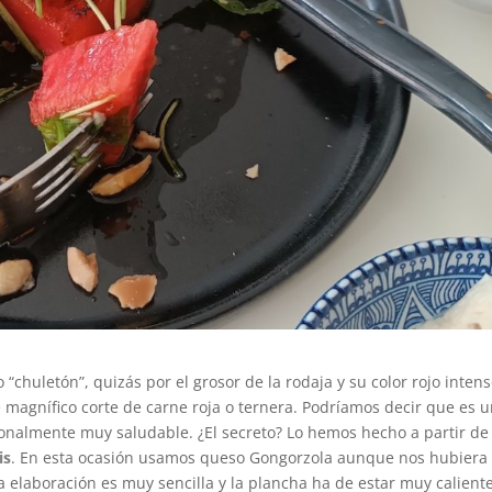
chuletón”, quizás por el grosor de la rodaja y su color rojo intens
 magnífico corte de carne roja o ternera. Podríamos decir que es 
ionalmente muy saludable. ¿El secreto? Lo hemos hecho a partir de
is
. En esta ocasión usamos queso Gongorzola aunque nos hubiera
a elaboración es muy sencilla y la plancha ha de estar muy calient