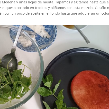
 de Módena y unas hojas de menta. Tapamos y agitamos hasta que e
 el queso cortado en trocitos y aliñamos con esta mezcla. Ya sólo 
én con un poco de aceite en el fondo hasta que adquieran un colo