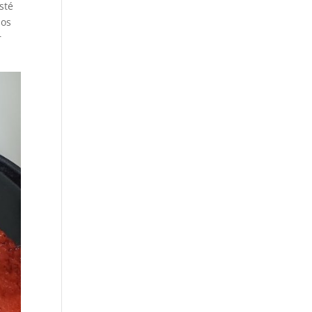
sté
nos
r