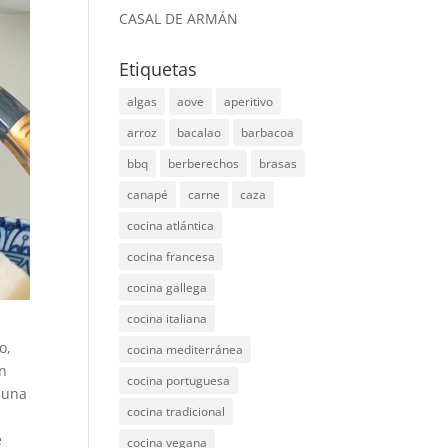
CASAL DE ARMÁN
Etiquetas
algas
aove
aperitivo
arroz
bacalao
barbacoa
bbq
berberechos
brasas
canapé
carne
caza
cocina atlántica
cocina francesa
cocina gallega
cocina italiana
o,
cocina mediterránea
un
cocina portuguesa
 una
cocina tradicional
e
cocina vegana