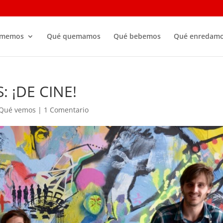
omemos
Qué quemamos
Qué bebemos
Qué enredam
 ¡DE CINE!
Qué vemos
|
1 Comentario