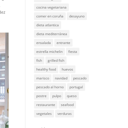
,
cocina vegetariana
dez
comer en coruña
desayuno
dieta atlantica
dieta mediterránea
ensalada
entrante
estrella michelin
fiesta
fish
grilled fish
healthy food
huevos
marisco
navidad
pescado
pescado al horno
portugal
postre
pulpo
queso
restaurante
seafood
vegetales
verduras