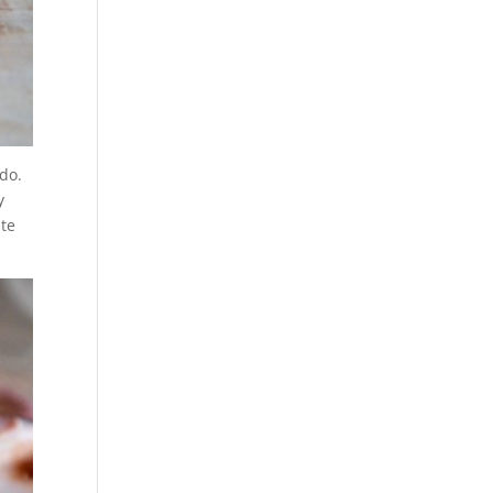
do.
y
nte