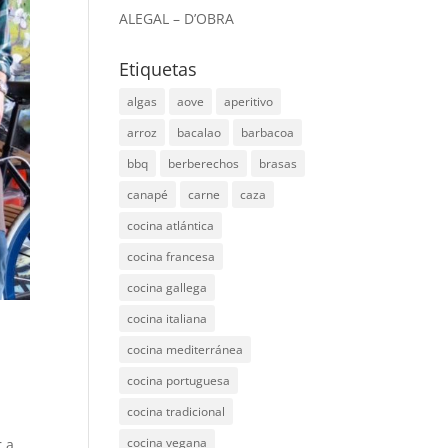
ALEGAL – D’OBRA
Etiquetas
algas
aove
aperitivo
arroz
bacalao
barbacoa
bbq
berberechos
brasas
canapé
carne
caza
cocina atlántica
cocina francesa
cocina gallega
cocina italiana
cocina mediterránea
cocina portuguesa
cocina tradicional
cocina vegana
r a