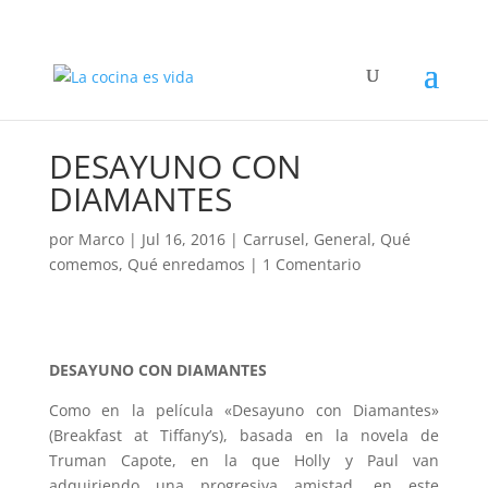
DESAYUNO CON
DIAMANTES
por
Marco
|
Jul 16, 2016
|
Carrusel
,
General
,
Qué
comemos
,
Qué enredamos
|
1 Comentario
DESAYUNO CON DIAMANTES
Como en la película «Desayuno con Diamantes»
(Breakfast at Tiffany’s), basada en la novela de
Truman Capote, en la que Holly y Paul van
adquiriendo una progresiva amistad, en este