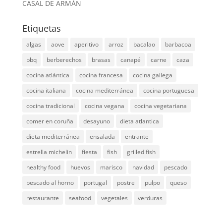
CASAL DE ARMÁN
Etiquetas
algas
aove
aperitivo
arroz
bacalao
barbacoa
bbq
berberechos
brasas
canapé
carne
caza
cocina atlántica
cocina francesa
cocina gallega
cocina italiana
cocina mediterránea
cocina portuguesa
cocina tradicional
cocina vegana
cocina vegetariana
comer en coruña
desayuno
dieta atlantica
dieta mediterránea
ensalada
entrante
estrella michelin
fiesta
fish
grilled fish
healthy food
huevos
marisco
navidad
pescado
pescado al horno
portugal
postre
pulpo
queso
restaurante
seafood
vegetales
verduras