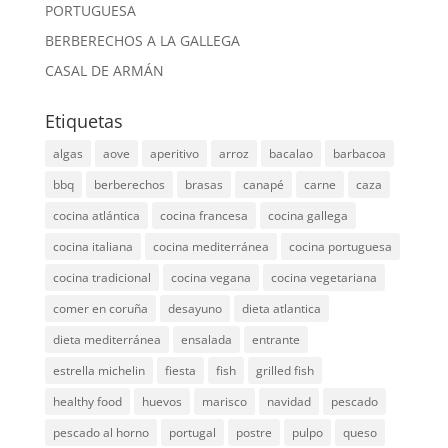
PORTUGUESA
BERBERECHOS A LA GALLEGA
CASAL DE ARMÁN
Etiquetas
algas
aove
aperitivo
arroz
bacalao
barbacoa
bbq
berberechos
brasas
canapé
carne
caza
cocina atlántica
cocina francesa
cocina gallega
cocina italiana
cocina mediterránea
cocina portuguesa
cocina tradicional
cocina vegana
cocina vegetariana
comer en coruña
desayuno
dieta atlantica
dieta mediterránea
ensalada
entrante
estrella michelin
fiesta
fish
grilled fish
healthy food
huevos
marisco
navidad
pescado
pescado al horno
portugal
postre
pulpo
queso