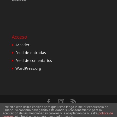
Acceso
Acceder
Feed de entradas
Feed de comentarios
WordPress.org
Este sitio web utiliza cookies para que usted tenga la mejor experiencia de
Diseñado por
Elegant Themes
| Desarrollado por
usuario. Si continúa navegando está dando su consentimiento para la
aceptación de las mencionadas cookies y la aceptación de nuestra
política de
WordPress
cookies
, pinche el enlace para mayor información.