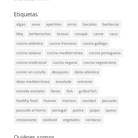
Etiquetas
algas
aove
aperitivo
arroz
bacalao
barbacoa
bbq
berberechos
brasas
canapé
carne
caza
cocina atlántica
cocina francesa
cocina gallega
cocina italiana
cocina mediterránea
cocina portuguesa
cocina tradicional
cocina vegana
cocina vegetariana
comer en coruña
desayuno
dieta atlantica
dieta mediterránea
ensalada
entrante
estrella michelin
fiesta
fish
grilled fish
healthy food
huevos
marisco
navidad
pescado
pescado al horno
portugal
postre
pulpo
queso
restaurante
seafood
vegetales
verduras
Quiénes somos