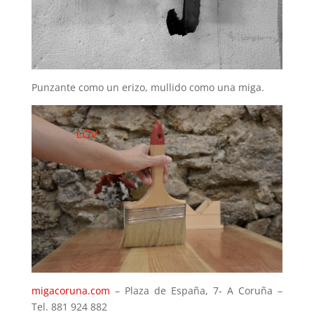
Punzante como un erizo, mullido como una miga.
migacoruna.com
– Plaza de España, 7- A Coruña –
Tel. 881 924 882