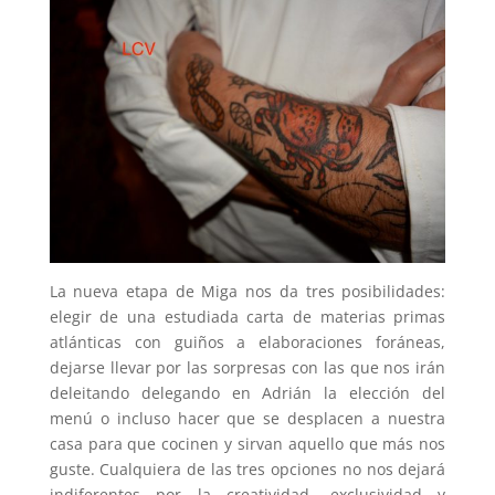
La nueva etapa de Miga nos da tres posibilidades:
elegir de una estudiada carta de materias primas
atlánticas con guiños a elaboraciones foráneas,
dejarse llevar por las sorpresas con las que nos irán
deleitando delegando en Adrián la elección del
menú o incluso hacer que se desplacen a nuestra
casa para que cocinen y sirvan aquello que más nos
guste. Cualquiera de las tres opciones no nos dejará
indiferentes por la creatividad, exclusividad y