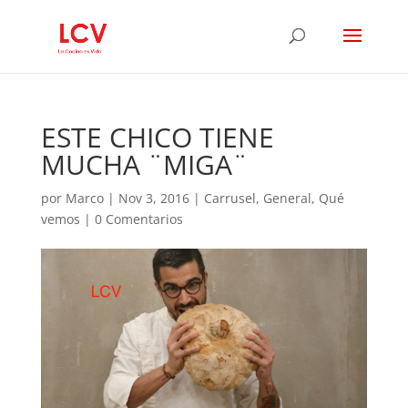
ESTE CHICO TIENE
MUCHA ¨MIGA¨
por
Marco
|
Nov 3, 2016
|
Carrusel
,
General
,
Qué
vemos
|
0 Comentarios