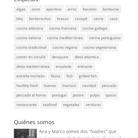
algas
aove
aperitivo
arroz
bacalao
barbacoa
bbq
berberechos
brasas
canapé
carne
caza
cocina atlántica
cocina francesa
cocina gallega
cocina italiana
cocina mediterránea
cocina portuguesa
cocina tradicional
cocina vegana
cocina vegetariana
comer en coruña
desayuno
dieta atlantica
dieta mediterránea
ensalada
entrante
estrella michelin
fiesta
fish
grilled fish
healthy food
huevos
marisco
navidad
pescado
pescado al horno
portugal
postre
pulpo
queso
restaurante
seafood
vegetales
verduras
Quiénes somos
Ana y Marco somos dos “foodies” que