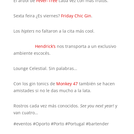
El árbol de
Fever-Tree
cada vez con más frutos.
Sexta feira ¿Es viernes?
Friday Chic Gin
.
Los
hipters
no faltaron a la cita más cool.
Hendrick’s
nos transporta a un exclusivo
ambiente escocés.
Lounge Celestial. Sin palabras…
Con los gin tonics de
Monkey 47
también se hacen
amistades si no le das mucho a la lata.
Rostros cada vez más conocidos.
See you next year!
y
van cuatro…
#eventos #Oporto #Porto #Portugal #bartender