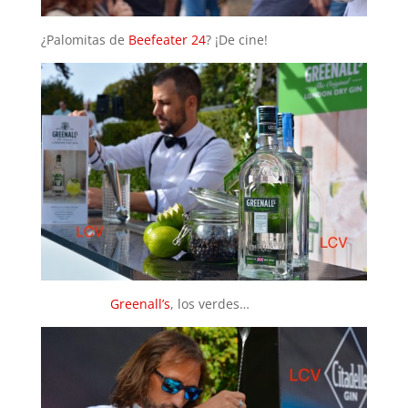
¿Palomitas de
Beefeater 24
? ¡De cine!
Greenall’s
, los verdes…