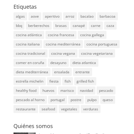
Etiquetas
algas
aove
aperitivo
arroz
bacalao
barbacoa
bbq
berberechos
brasas
canapé
carne
caza
cocina atlántica
cocina francesa
cocina gallega
cocina italiana
cocina mediterránea
cocina portuguesa
cocina tradicional
cocina vegana
cocina vegetariana
comer en coruña
desayuno
dieta atlantica
dieta mediterránea
ensalada
entrante
estrella michelin
fiesta
fish
grilled fish
healthy food
huevos
marisco
navidad
pescado
pescado al horno
portugal
postre
pulpo
queso
restaurante
seafood
vegetales
verduras
Quiénes somos