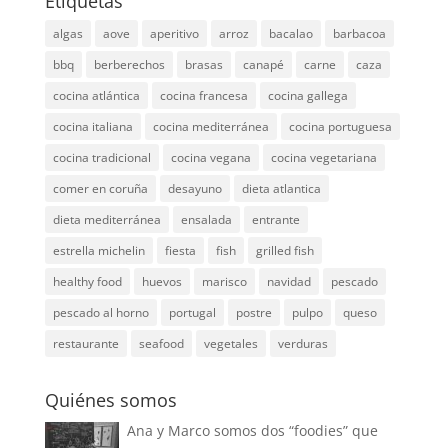
Etiquetas
algas
aove
aperitivo
arroz
bacalao
barbacoa
bbq
berberechos
brasas
canapé
carne
caza
cocina atlántica
cocina francesa
cocina gallega
cocina italiana
cocina mediterránea
cocina portuguesa
cocina tradicional
cocina vegana
cocina vegetariana
comer en coruña
desayuno
dieta atlantica
dieta mediterránea
ensalada
entrante
estrella michelin
fiesta
fish
grilled fish
healthy food
huevos
marisco
navidad
pescado
pescado al horno
portugal
postre
pulpo
queso
restaurante
seafood
vegetales
verduras
Quiénes somos
Ana y Marco somos dos “foodies” que