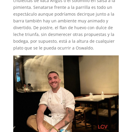
chuletitas de vaca Angus o el solomillo en salsa a la
pimienta. Senatarse frente a la parrilla es todo un
espectáculo aunque podríamos decirque junto a la
barra también hay un ambiente muy animado y
divertido. De postre, el flan de huevo con dulce de
leche triunfa, sin desmerecer otras propuestas y la
bodega, por supuesto, está a la altura de cualquier
plato que se le pueda ocurrir a Oswaldo.