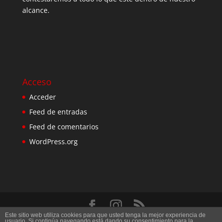
alcance.
Acceso
Acceder
Feed de entradas
Feed de comentarios
WordPress.org
Este sitio web utiliza cookies para que usted tenga la mejor experiencia de
Diseñado por
Elegant Themes
| Desarrollado por
usuario. Si continúa navegando está dando su consentimiento para la