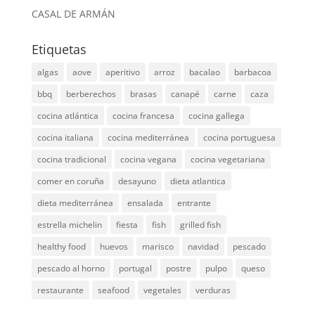
CASAL DE ARMÁN
Etiquetas
algas
aove
aperitivo
arroz
bacalao
barbacoa
bbq
berberechos
brasas
canapé
carne
caza
cocina atlántica
cocina francesa
cocina gallega
cocina italiana
cocina mediterránea
cocina portuguesa
cocina tradicional
cocina vegana
cocina vegetariana
comer en coruña
desayuno
dieta atlantica
dieta mediterránea
ensalada
entrante
estrella michelin
fiesta
fish
grilled fish
healthy food
huevos
marisco
navidad
pescado
pescado al horno
portugal
postre
pulpo
queso
restaurante
seafood
vegetales
verduras