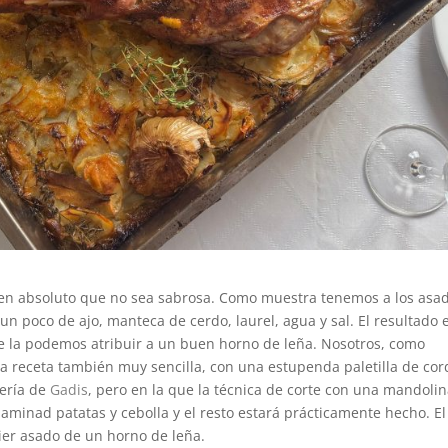
r en absoluto que no sea sabrosa. Como muestra tenemos a los asa
n poco de ajo, manteca de cerdo, laurel, agua y sal. El resultado 
se la podemos atribuir a un buen horno de leña. Nosotros, como
a receta también muy sencilla, con una estupenda paletilla de cor
ería de
Gadis
, pero en la que la técnica de corte con una mandolin
laminad patatas y cebolla y el resto estará prácticamente hecho. El
ier asado de un horno de leña.