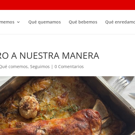
omemos
Qué quemamos
Qué bebemos
Qué enredam
RO A NUESTRA MANERA
Qué comemos
,
Seguimos
|
0 Comentarios